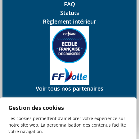
FAQ
Statuts
Règlement intérieur
Voir tous nos partenaires
Gestion des cookies
Les cookies permettent d’améliorer votre expérience sur
Mentions légales
CGV
notre site web. La personnalisation des contenus facilite
© 2025 Juliana Web créateur
votre navigation.