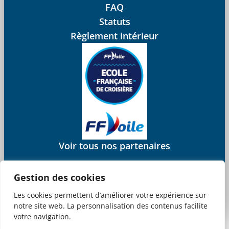
FAQ
Statuts
Règlement intérieur
Voir tous nos partenaires
Gestion des cookies
Les cookies permettent d’améliorer votre expérience sur
Mentions légales
CGV
notre site web. La personnalisation des contenus facilite
© 2025 Juliana Web créateur
votre navigation.