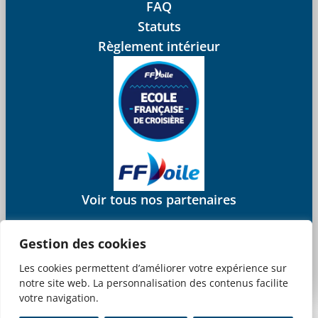
FAQ
Statuts
Règlement intérieur
Voir tous nos partenaires
Gestion des cookies
Les cookies permettent d’améliorer votre expérience sur
Mentions légales
CGV
notre site web. La personnalisation des contenus facilite
© 2025 Juliana Web créateur
votre navigation.